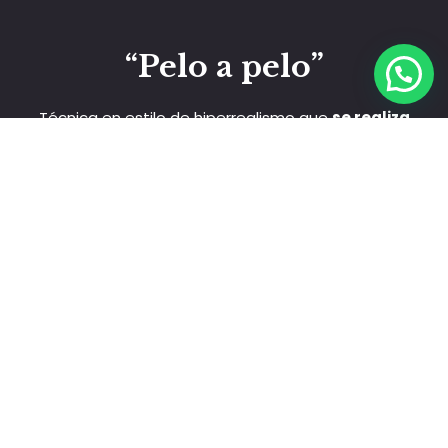
“Pelo a pelo”
Técnica en estilo de hiperrealismo que
se realiza
dibujando pelo a pelo siguiendo el crecimiento
natural de la ceja
. Está
recomendada para
reconstruir y rediseñar la forma, cejas poco
pobladas o muy claras, y para pieles secas y
maduras
. También es válida para
reconstrucción
de cejas en caso de alopecia total
.